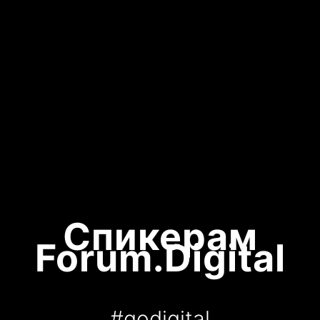
Спикерам
Forum.Digital
#godigital