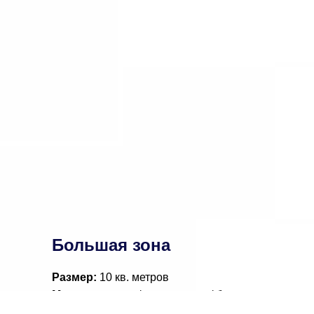
Большая зона
Размер:
10 кв. метров
Механика:
стол / посадочные / бренд-
волл (включая печать баннера по